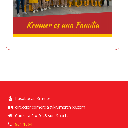
Pasabocas Krumer
direccioncomercial@krumerchips.com
Carrrera 5 # 9-43 sur, Soacha
901 1064