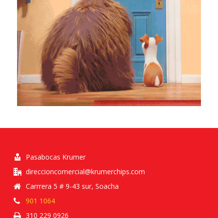
Pasabocas Krumer
direccioncomercial@krumerchips.com
Carrrera 5 # 9-43 sur, Soacha
901 1064
310 229 0926